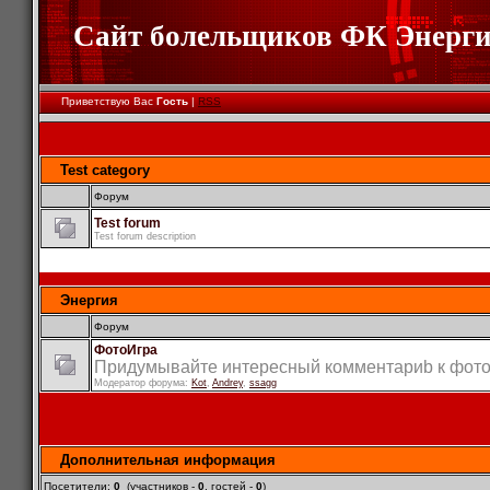
Сайт болельщиков ФК Энерг
Приветствую Вас
Гость
|
RSS
Test category
Форум
Test forum
Test forum description
Энергия
Форум
ФотоИгра
Придумывайте интересный комментариb к фот
Модератор форума:
Kot
,
Andrey
,
ssagg
Дополнительная информация
Посетители:
0
(участников -
0
, гостей -
0
)