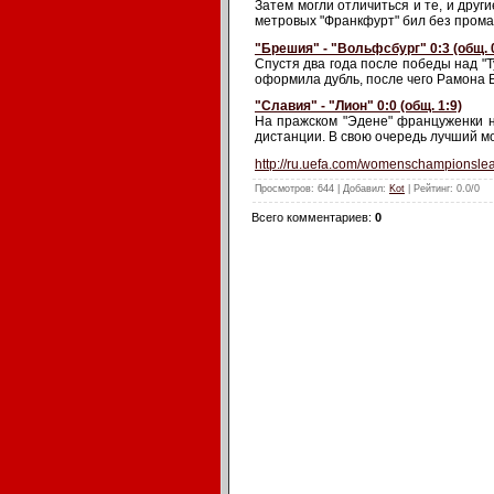
Затем могли отличиться и те, и друг
метровых "Франкфурт" бил без прома
"Брешия" - "Вольфсбург" 0:3 (общ. 
Спустя два года после победы над "
оформила дубль, после чего Рамона 
"Славия" - "Лион" 0:0 (общ. 1:9)
На пражском "Эдене" француженки на
дистанции. В свою очередь лучший м
http://ru.uefa.com/womensch
Просмотров
: 644 |
Добавил
:
Kot
|
Рейтинг
:
0.0
/
0
Всего комментариев
:
0