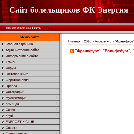
Сайт болельщиков ФК Энергия
Приветствую Вас
Гость
|
RSS
Меню сайта
Главная
»
2016
»
Апрель
»
5
» "Франкфурт"
Главная страница
Администрация сайта
"Франкфурт", "Вольфсбург", 
Информация о сайте
Travel
Форум
Гостевая книга
Обратная связь
Пресса
Фотографии
Мультимедиа
Команда
Сезон
Клуб
ENERGETIK CLUB
Ссылки
О соперниках