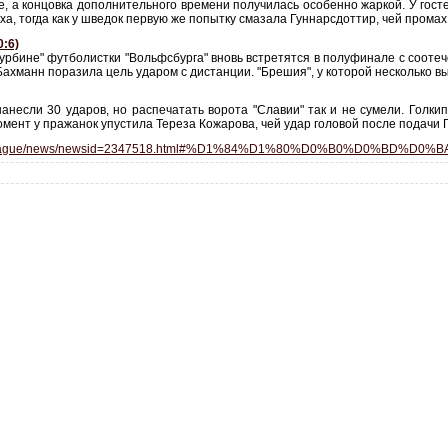
ие, а концовка дополнительного времени получилась особенно жаркой. У гос
ха, тогда как у шведок первую же попытку смазала Гуннарсдоттир, чей пром
0:6)
Турбине" футболистки "Вольфсбурга" вновь встретятся в полуфинале с соот
Бахманн поразила цель ударом с дистанции. "Брешия", у которой несколько 
несли 30 ударов, но распечатать ворота "Славии" так и не сумели. Голкип
омент у пражанок упустила Тереза Кожарова, чей удар головой после подачи
ampionsleague/news/newsid=2347518.html#%D1%84%D1%80%D0%B