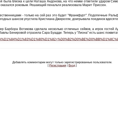
тей была близка к цели Наташа Андонова, на что немки ответили ударом Симо
ах оказался роковым. Решающий пенальти реализовала Марит Приссен.
ечественницами - только на сей раз это будет "Франкфурт". Подопечные Рал
выгодных шансов упустила Кристиана Джирелли, доигрывала поединок вдесяте
ер Барбора Вотикова сделала несколько отличных сейвов, а игрок гостей Ад
 Павлы Бенировой отразила Сара Буадди. Теперь у "Лиона" есть шанс поквит
0%D0%BD%D0%BA%D1%84%D1%83%D1%80%D1%82+%D0%B2%D0%BE%D0%BB
Добавлять комментарии могут только зарегистрированные пользователи.
[
Регистрация
|
Вход
]