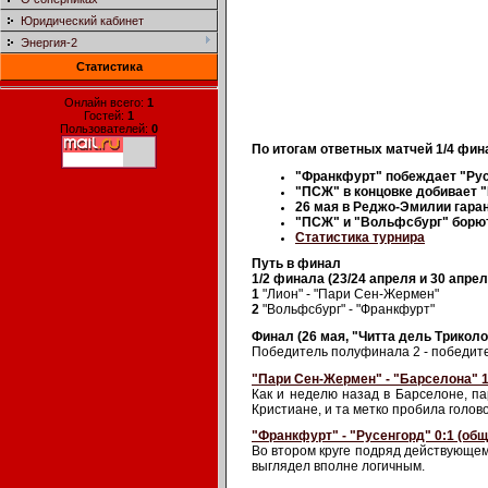
Юридический кабинет
Энергия-2
Статистика
Онлайн всего:
1
Гостей:
1
Пользователей:
0
По итогам ответных матчей 1/4 фи
"Франкфурт" побеждает "Рус
"ПСЖ" в концовке добивает "
26 мая в Реджо-Эмилии гара
"ПСЖ" и "Вольфсбург" борют
Статистика турнира
Путь в финал
1/2 финала (23/24 апреля и 30 апрел
1
"Лион" - "Пари Сен-Жермен"
2
"Вольфсбург" - "Франкфурт"
Финал (26 мая, "Читта дель Трикол
Победитель полуфинала 2 - победит
"Пари Сен-Жермен" - "Барселона" 1:
Как и неделю назад в Барселоне, п
Кристиане, и та метко пробила голов
"Франкфурт" - "Русенгорд" 0:1 (общ. 1
Во втором круге подряд действующем
выглядел вполне логичным.