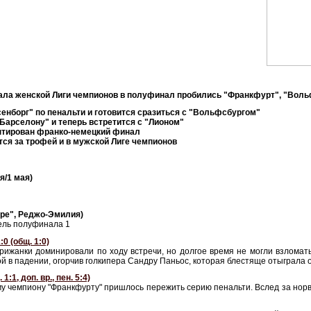
нала женской Лиги чемпионов в полуфинал пробились "Франкфурт", "Воль
енборг" по пенальти и готовится сразиться с "Вольфсбургом"
Барселону" и теперь встретится с "Лионом"
нтирован франко-немецкий финал
ся за трофей и в мужской Лиге чемпионов
я/1 мая)
оре", Реджо-Эмилия)
ель полуфинала 1
0 (общ. 1:0)
арижанки доминировали по ходу встречи, но долгое время не могли взлома
ой в падении, огорчив голкипера Сандру Паньос, которая блестяще отыграла
:1, доп. вр., пен. 5:4)
у чемпиону "Франкфурту" пришлось пережить серию пенальти. Вслед за норв