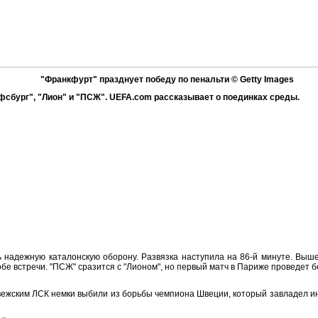
"Франкфурт" празднует победу по пенальти
© Getty Images
фсбург", "Лион" и "ПСЖ". UEFA.com рассказывает о поединках среды.
ть надежную каталонскую оборону. Развязка наступила на 86-й минуте. Вы
 обе встречи. "ПСЖ" сразится с "Лионом", но первый матч в Париже проведе
ежским ЛСК немки выбили из борьбы чемпиона Швеции, который завладел иниц