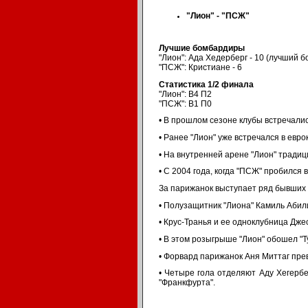
"Лион" - "ПСЖ"
Лучшие бомбардиры
"Лион": Ада Хедерберг - 10 (лучший 
"ПСЖ": Кристиане - 6
Статистика 1/2 финала
"Лион": В4 П2
"ПСЖ": В1 П0
• В прошлом сезоне клубы встречалис
• Ранее "Лион" уже встречался в евр
• На внутренней арене "Лион" традиц
• С 2004 года, когда "ПСЖ" пробился
За парижанок выступает ряд бывших ф
• Полузащитник "Лиона" Камиль Абил
• Крус-Транья и ее одноклубница Дж
• В этом розыгрыше "Лион" обошел "Т
• Форвард парижанок Аня Миттаг пре
• Четыре гола отделяют Аду Хегербе
"Франкфурта".