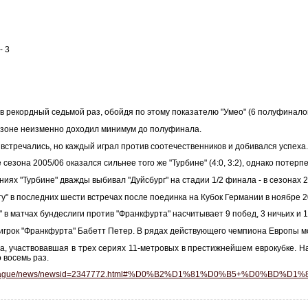
- 3
в рекордный седьмой раз, обойдя по этому показателю "Умео" (6 полуфиналов
сезоне неизменно доходил минимум до полуфинала.
е встречались, но каждый играл против соотечественников и добивался успеха
 сезона 2005/06 оказался сильнее того же "Турбине" (4:0, 3:2), однако поте
яниях "Турбине" дважды выбивал "Дуйсбург" на стадии 1/2 финала - в сезонах
ту" в последних шести встречах после поединка на Кубок Германии в ноябре 2
" в матчах бундеслиги против "Франкфурта" насчитывает 9 побед, 3 ничьих и 
игрок "Франкфурта" Бабетт Петер. В рядах действующего чемпиона Европы мож
да, участвовавшая в трех сериях 11-метровых в престижнейшем еврокубке. Н
 восемь раз.
hampionsleague/news/newsid=2347772.html#%D0%B2%D1%81%D0%