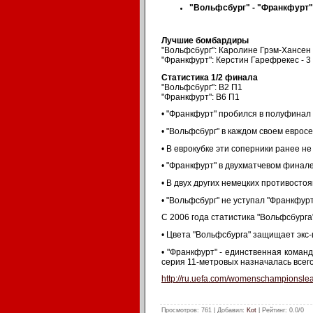
"Вольфсбург" - "Франкфурт"
Лучшие бомбардиры
"Вольфсбург": Каролине Грэм-Хансен 
"Франкфурт": Керстин Гарефрекес - 3
Статистика 1/2 финала
"Вольфсбург": В2 П1
"Франкфурт": В6 П1
• "Франкфурт" пробился в полуфинал 
• "Вольфсбург" в каждом своем евро
• В еврокубке эти соперники ранее н
• "Франкфурт" в двухматчевом финале
• В двух других немецких противосто
• "Вольфсбург" не уступал "Франкфур
С 2006 года статистика "Вольфсбурга
• Цвета "Вольфсбурга" защищает экс-
• "Франкфурт" - единственная коман
серия 11-метровых назначалась всего
http://ru.uefa.com/womensc
Просмотров
: 761 |
Добавил
:
Kot
|
Рейтинг
:
0.0
/
0