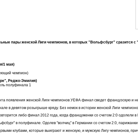
ные пары женской Лиги чемпионов, в которых "Вольфсбург" сразится с "
я/1 мая)
вующий чемпион)
оре", Реджо-Эмилия)
ель полуфинала 1
ента появления женской Лиги чемпионов УЕФА финал сведет французскую и не
нале в девятом розыгрыше кряду. Без немок в истории женской Лиги чемпионо
повторится либо финал 2012 года, когда француженки со счетом 2:0 одолели 
фсбург" в полуфинале. Одолев "волчиц" в Германии со счетом 2:0, парижанк
первыми клубами, которые выиграют и женскую, и мужскую Лигу чемпионов, пр