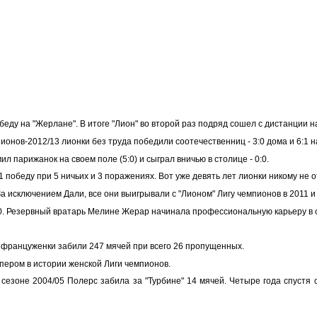
еду на "Жерлане". В итоге "Лион" во второй раз подряд сошел с дистанции на
ионов-2012/13 лионки без труда победили соотечественниц - 3:0 дома и 6:1 н
парижанок на своем поле (5:0) и сыграл вничью в столице - 0:0.
1 победу при 5 ничьих и 3 поражениях. Вот уже девять лет лионки никому не
 исключением Дали, все они выигрывали с "Лионом" Лигу чемпионов в 2011 и 
10. Резервный вратарь Мелине Жерар начинала профессиональную карьеру в 
х француженки забили 247 мячей при всего 26 пропущенных.
пером в истории женской Лиги чемпионов.
 сезоне 2004/05 Полерс забила за "Турбине" 14 мячей. Четыре года спустя