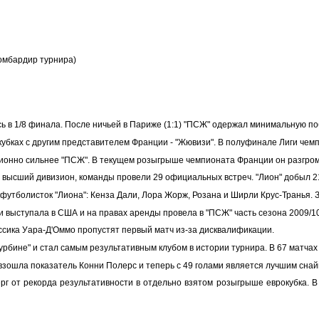
бомбардир турнира)
ь в 1/8 финала. После ничьей в Париже (1:1) "ПСЖ" одержал минимальную поб
окубках с другим представителем Франции - "Жювизи". В полуфинале Лиги чемп
ионно сильнее "ПСЖ". В текущем розыгрыше чемпионата Франции он разгромил 
 в высший дивизион, команды провели 29 официальных встреч. "Лион" добыл 2
утболисток "Лиона": Кенза Дали, Лора Жорж, Розана и Ширли Крус-Транья. За
и выступала в США и на правах аренды провела в "ПСЖ" часть сезона 2009/
ессика Уара-Д'Оммо пропустят первый матч из-за дисквалификации.
урбине" и стал самым результативным клубом в истории турнира. В 67 матча
взошла показатель Конни Полерс и теперь с 49 голами является лучшим снай
рг от рекорда результативности в отдельно взятом розыгрыше еврокубка. В