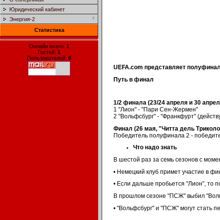
Юридический кабинет
Энергия-2
Статистика
Онлайн всего:
1
Гостей:
1
Пользователей:
0
UEFA.com представляет полуфиналь
Путь в финал
1/2 финала (23/24 апреля и 30 апрел
1 "Лион" - "Пари Сен-Жермен"
2 "Вольфсбург" - "Франкфурт" (дейст
Финал (26 мая, "Читта дель Трикол
Победитель полуфинала 2 - победит
Что надо знать
В шестой раз за семь сезонов с мом
• Немецкий клуб примет участие в фи
• Если дальше пробьется "Лион", то 
В прошлом сезоне "ПСЖ" выбил "Воль
• "Вольфсбург" и "ПСЖ" могут стать 