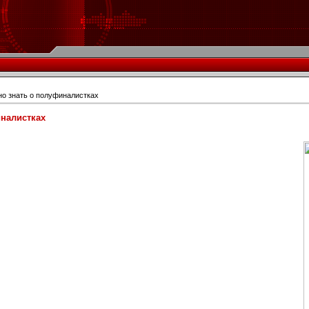
но знать о полуфиналистках
иналистках