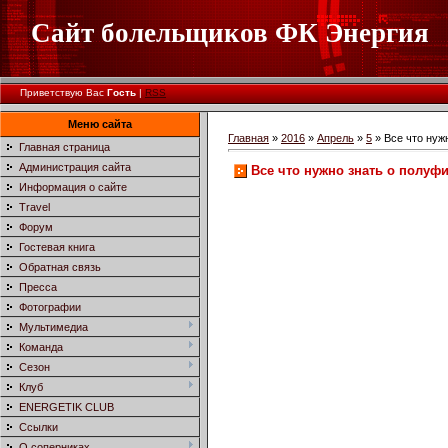
Сайт болельщиков ФК Энергия
Приветствую Вас
Гость
|
RSS
Меню сайта
Главная
»
2016
»
Апрель
»
5
» Все что нуж
Главная страница
Администрация сайта
Все что нужно знать о полуф
Информация о сайте
Travel
Форум
Гостевая книга
Обратная связь
Пресса
Фотографии
Мультимедиа
Команда
Сезон
Клуб
ENERGETIK CLUB
Ссылки
О соперниках